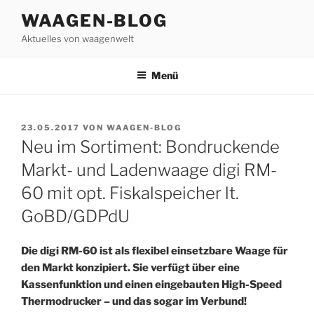
Zum
WAAGEN-BLOG
Inhalt
Aktuelles von waagenwelt
springen
Menü
VERÖFFENTLICHT
23.05.2017
VON
WAAGEN-BLOG
AM
Neu im Sortiment: Bondruckende
Markt- und Ladenwaage digi RM-
60 mit opt. Fiskalspeicher lt.
GoBD/GDPdU
Die digi RM-60 ist als flexibel einsetzbare Waage für
den Markt konzipiert. Sie verfügt über eine
Kassenfunktion und einen eingebauten High-Speed
Thermodrucker – und das sogar im Verbund!