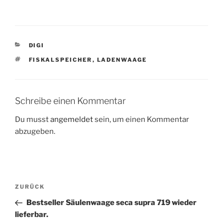
KATEGORIEN
DIGI
SCHLAGWÖRTER
FISKALSPEICHER
,
LADENWAAGE
Schreibe einen Kommentar
Du musst
angemeldet
sein, um einen Kommentar
abzugeben.
Beitragsnavigation
Vorheriger
ZURÜCK
Beitrag
Bestseller Säulenwaage seca supra 719 wieder
lieferbar.